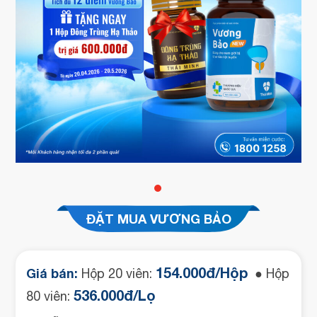
ĐẶT MUA VƯƠNG BẢO
154.000đ/Hộp
Giá bán:
Hộp 20 viên:
● Hộp
536.000đ/Lọ
80 viên: