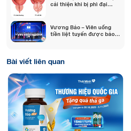
cải thiện khi bị phì đại
tuyến tiền liệt
Vương Bảo – Viên uống
tiền liệt tuyến được bảo
chứng từ uy tín của Dược
phẩm Thái Minh
Bài viết liên quan
V
đ
T