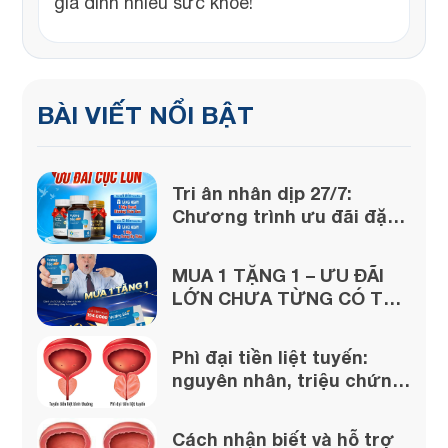
gia đình nhiều sức khỏe!
BÀI VIẾT NỔI BẬT
Tri ân nhân dịp 27/7:
Chương trình ưu đãi đặc
biệt lớn từ Vương Bảo!
MUA 1 TẶNG 1 – ƯU ĐÃI
LỚN CHƯA TỪNG CÓ TỪ
VƯƠNG BẢO
Phì đại tiền liệt tuyến:
nguyên nhân, triệu chứng
và cách xử lý
Cách nhận biết và hỗ trợ