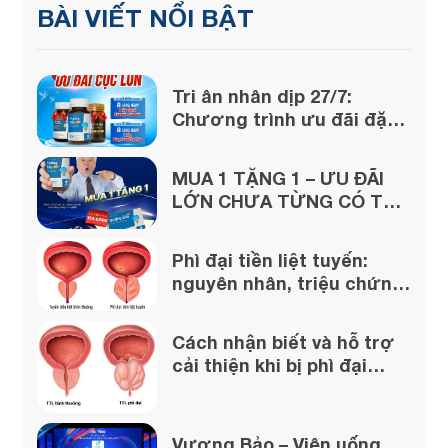
BÀI VIẾT NỔI BẬT
Tri ân nhân dịp 27/7:
Chương trình ưu đãi đặc
biệt lớn từ Vương Bảo!
MUA 1 TẶNG 1 – ƯU ĐÃI
LỚN CHƯA TỪNG CÓ TỪ
VƯƠNG BẢO
Phì đại tiền liệt tuyến:
nguyên nhân, triệu chứng
và cách xử lý
Cách nhận biết và hỗ trợ
cải thiện khi bị phì đại
tuyến tiền liệt
Vương Bảo – Viên uống