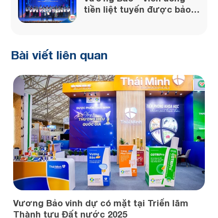
tiền liệt tuyến được bảo
chứng từ uy tín của Dược
phẩm Thái Minh
Bài viết liên quan
V
đ
T
Vương Bảo vinh dự có mặt tại Triển lãm
Thành tựu Đất nước 2025