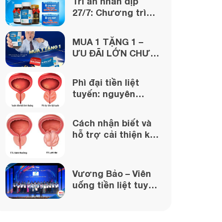
Tri ân nhân dịp
27/7: Chương trình
ưu đãi đặc biệt lớn
từ Vương Bảo!
MUA 1 TẶNG 1 –
ƯU ĐÃI LỚN CHƯA
TỪNG CÓ TỪ
VƯƠNG BẢO
Phì đại tiền liệt
tuyến: nguyên
nhân, triệu chứng
và cách xử lý
Cách nhận biết và
hỗ trợ cải thiện khi
bị phì đại tuyến
tiền liệt
Vương Bảo – Viên
uống tiền liệt tuyến
được bảo chứng
từ uy tín của Dược
phẩm Thái Minh