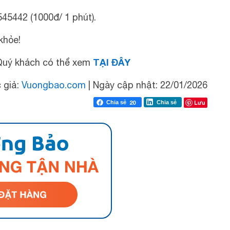
 545442 (1000đ/ 1 phút).
khỏe!
TẠI ĐÂY
Quý khách có thể xem
 giả:
Vuongbao.com
|
Ngày cập nhật:
22/01/2026
Lưu
Chia sẻ
20
Chia sẻ