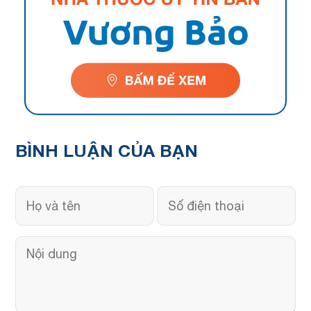
BÌNH LUẬN
CỦA BẠN