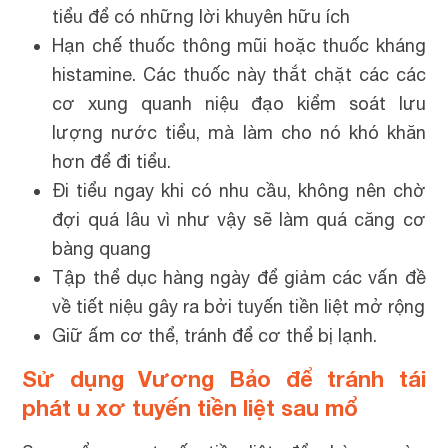
tiểu để có những lời khuyên hữu ích
Hạn chế thuốc thông mũi hoặc thuốc kháng
histamine. Các thuốc này thắt chặt các các
cơ xung quanh niệu đạo kiểm soát lưu
lượng nước tiểu, mà làm cho nó khó khăn
hơn để đi tiểu.
Đi tiểu ngay khi có nhu cầu, không nên chờ
đợi quá lâu vì như vậy sẽ làm quá căng cơ
bàng quang
Tập thể dục hàng ngày để giảm các vấn đề
về tiết niệu gây ra bởi tuyến tiền liệt mở rộng
Giữ ấm cơ thể, tránh để cơ thể bị lạnh.
Sử dụng Vương Bảo để tránh tái
phát u xơ tuyến tiền liệt sau mổ