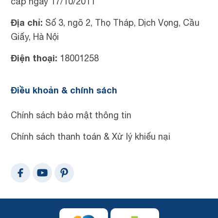
cấp ngày 17/10/2011
Địa chỉ:
Số 3, ngõ 2, Thọ Tháp, Dịch Vọng, Cầu
Giấy, Hà Nội
Điện thoại:
18001258
Điều khoản & chính sách
Chính sách bảo mật thông tin
Chính sách thanh toán & Xử lý khiếu nại