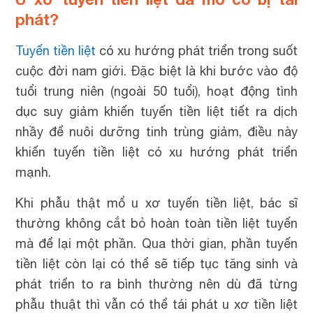
phát?
Tuyến tiền liệt
có xu hướng phát triển trong suốt
cuộc đời nam giới. Đặc biệt là khi bước vào độ
tuổi trung niên (ngoài 50 tuổi), hoạt động tình
dục suy giảm khiến tuyến tiền liệt tiết ra dịch
nhầy để nuôi dưỡng tinh trùng giảm, điều này
khiến tuyến tiền liệt có xu hướng phát triển
mạnh.
Khi phẫu thật mổ u xơ tuyến tiền liệt, bác sĩ
thường không cắt bỏ hoàn toàn tiền liệt tuyến
mà để lại một phần. Qua thời gian, phần tuyến
tiền liệt còn lại có thể sẽ tiếp tục tăng sinh và
phát triển to ra bình thường nên dù đã từng
phẫu thuật thì vẫn có thể tái phát u xơ tiền liệt