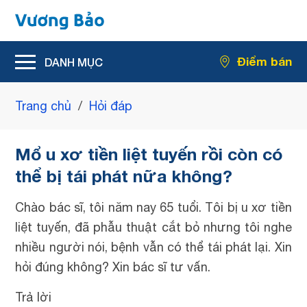
Hỗ trợ giảm rối loạn tiểu tiện
Điểm bán
Hỗ trợ giảm kích thước u xơ tiền liệt tuyến
Trang chủ
/
Hỏi đáp
Mổ u xơ tiền liệt tuyến rồi còn có
thể bị tái phát nữa không?
Chào bác sĩ, tôi năm nay 65 tuổi. Tôi bị u xơ tiền
liệt tuyến, đã phẫu thuật cắt bỏ nhưng tôi nghe
nhiều người nói, bệnh vẫn có thể tái phát lại. Xin
hỏi đúng không? Xin bác sĩ tư vấn.
Trả lời