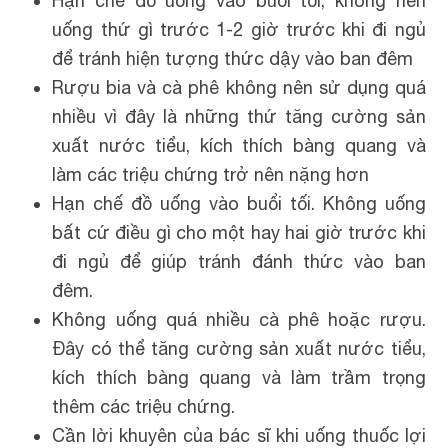
Hạn chế đồ uống vào buổi tối, không nên
uống thứ gì trước 1-2 giờ trước khi đi ngủ
để tránh hiện tượng thức dậy vào ban đêm
Rượu bia và cà phê không nên sử dụng quá
nhiều vì đây là những thứ tăng cường sản
xuất nước tiểu, kích thích bàng quang và
làm các triệu chứng trở nên nặng hơn
Hạn chế đồ uống vào buổi tối. Không uống
bất cứ điều gì cho một hay hai giờ trước khi
đi ngủ để giúp tránh đánh thức vào ban
đêm.
Không uống quá nhiều cà phê hoặc rượu.
Đây có thể tăng cường sản xuất nước tiểu,
kích thích bàng quang và làm trầm trọng
thêm các triệu chứng.
Cần lời khuyên của bác sĩ khi uống thuốc lợi