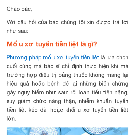
Chào bác,
Với câu hỏi của bác chúng tôi xin được trả lời
như sau:
Mổ u xơ tuyến tiền liệt là gì?
Phương pháp mổ u xơ tuyến tiền liệt
là lựa chọn
cuối cùng mà bác sĩ chỉ định thực hiện khi mà
trường hợp điều trị bằng thuốc không mang lại
hiệu quả hoặc bệnh để lại những biến chứng
gây nguy hiểm như sau: rối loạn tiểu tiện nặng,
suy giảm chức năng thận, nhiễm khuẩn tuyến
tiền liệt kéo dài hoặc khối u xơ tuyến tiền liệt
lớn.