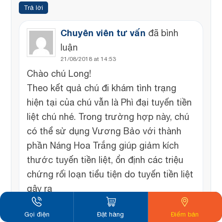
Trả lời
Chuyên viên tư vấn
đã bình
luận
21/08/2018 at 14:53
Chào chú Long!
Theo kết quả chú đi khám tình trạng
hiện tại của chú vẫn là Phì đại tuyến tiền
liệt chú nhé. Trong trường hợp này, chú
có thể sử dụng Vương Bảo với thành
phần Náng Hoa Trắng giúp giảm kích
thước tuyến tiền liệt, ổn định các triệu
chứng rối loạn tiểu tiện do tuyến tiền liệt
gây ra
Liều dùng Vương Bảo là 4 viên/ngày/2
Gọi điện
Đặt hàng
Điểm bán
lần, trước ăn 30 phút hoặc sau ăn 1h. Để