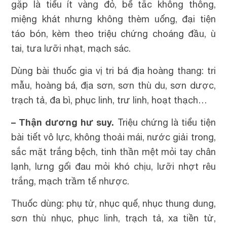
gặp là tiểu ít vàng đỏ, bế tắc không thông,
miệng khát nhưng không thèm uống, đại tiện
táo bón, kèm theo triệu chứng choáng đầu, ù
tai, tưa lưỡi nhạt, mạch sác.
Dùng bài thuốc gia vị tri bá địa hoàng thang: tri
mẫu, hoàng bá, địa sơn, sơn thù du, sơn dược,
trạch tả, đa bì, phục linh, trư linh, hoạt thạch…
– Thận dương hư suy.
Triệu chứng là tiểu tiện
bài tiết vô lực, không thoải mái, nước giải trong,
sắc mặt trắng bệch, tinh thần mệt mỏi tay chân
lạnh, lưng gối đau mỏi khó chịu, lưỡi nhợt rêu
trắng, mạch trầm tế nhược.
Thuốc dùng: phụ tử, nhục quế, nhục thung dung,
sơn thù nhục, phục linh, trạch tả, xa tiền tử,