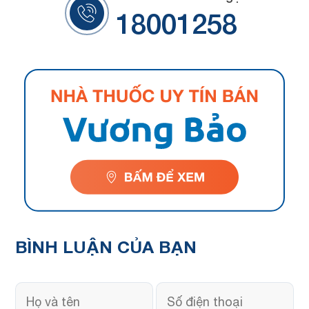
18001258
BÌNH LUẬN
CỦA BẠN