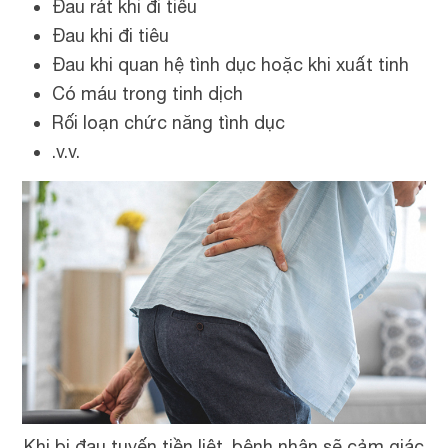
Đau rát khi đi tiểu
Đau khi đi tiêu
Đau khi quan hệ tình dục hoặc khi xuất tinh
Có máu trong tinh dịch
Rối loạn chức năng tình dục
.v.v.
Khi bị đau tuyến tiền liệt, bệnh nhân sẽ cảm giác