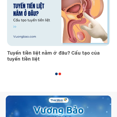
Tuyến tiền liệt nằm ở đâu? Cấu tạo của
T
tuyến tiền liệt