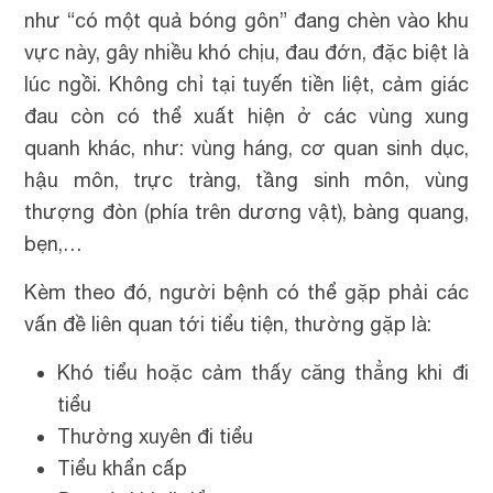
như “có một quả bóng gôn” đang chèn vào khu
vực này, gây nhiều khó chịu, đau đớn, đặc biệt là
lúc ngồi. Không chỉ tại tuyến tiền liệt, cảm giác
đau còn có thể xuất hiện ở các vùng xung
quanh khác, như: vùng háng, cơ quan sinh dục,
hậu môn, trực tràng, tầng sinh môn, vùng
thượng đòn (phía trên dương vật), bàng quang,
bẹn,…
Kèm theo đó, người bệnh có thể gặp phải các
vấn đề liên quan tới tiểu tiện, thường gặp là:
Khó tiểu hoặc cảm thấy căng thẳng khi đi
tiểu
Thường xuyên đi tiểu
Tiểu khẩn cấp