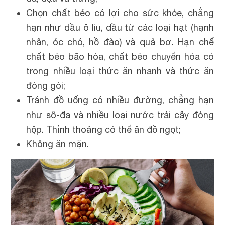
Chọn chất béo có lợi cho sức khỏe, chẳng
hạn như dầu ô liu, dầu từ các loại hạt (hạnh
nhân, óc chó, hồ đào) và quả bơ. Hạn chế
chất béo bão hòa, chất béo chuyển hóa có
trong nhiều loại thức ăn nhanh và thức ăn
đóng gói;
Tránh đồ uống có nhiều đường, chẳng hạn
như sô-đa và nhiều loại nước trái cây đóng
hộp. Thỉnh thoảng có thể ăn đồ ngọt;
Không ăn mặn.