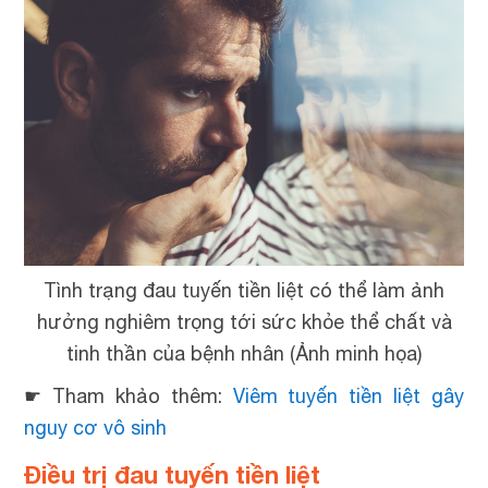
Tình trạng đau tuyến tiền liệt có thể làm ảnh
hưởng nghiêm trọng tới sức khỏe thể chất và
tinh thần của bệnh nhân (Ảnh minh họa)
☛ Tham khảo thêm:
Viêm tuyến tiền liệt gây
nguy cơ vô sinh
Điều trị đau tuyến tiền liệt