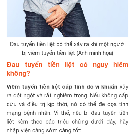
Đau tuyến tiền liệt có thể xảy ra khi một người
bị viêm tuyến tiền liệt (Ảnh minh họa)
Đau tuyến tiền liệt có nguy hiểm
không?
Viêm tuyến tiền liệt cấp tính do vi khuẩn
xảy
ra đột ngột và rất nghiêm trọng. Nếu không cấp
cứu và điều trị kịp thời, nó có thể đe dọa tính
mạng bệnh nhân. Vì thế, nếu bị đau tuyến tiền
liệt kèm theo các triệu chứng dưới đây, hãy
nhập viện càng sớm càng tốt: