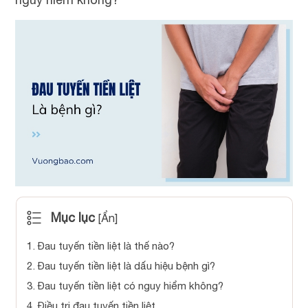
Mục lục
[
Ẩn
]
1.
Đau tuyến tiền liệt là thế nào?
2.
Đau tuyến tiền liệt là dấu hiệu bệnh gì?
3.
Đau tuyến tiền liệt có nguy hiểm không?
4.
Điều trị đau tuyến tiền liệt