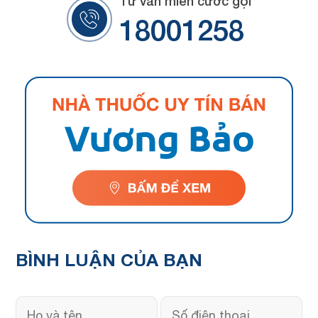
Tư vấn miễn cước gọi
18001258
BÌNH LUẬN
CỦA BẠN