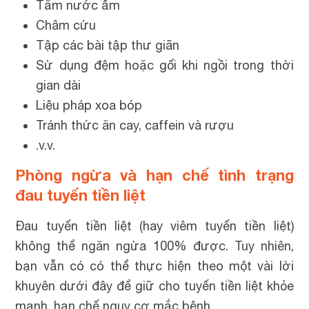
Tắm nước ấm
Châm cứu
Tập các bài tập thư giãn
Sử dụng đệm hoặc gối khi ngồi trong thời
gian dài
Liệu pháp xoa bóp
Tránh thức ăn cay, caffein và rượu
.v.v.
Phòng ngừa và hạn chế tình trạng
đau tuyến tiền liệt
Đau tuyến tiền liệt (hay viêm tuyến tiền liệt)
không thể ngăn ngừa 100% được. Tuy nhiên,
bạn vẫn có có thể thực hiện theo một vài lời
khuyên dưới đây để giữ cho tuyến tiền liệt khỏe
mạnh, hạn chế nguy cơ mắc bệnh.