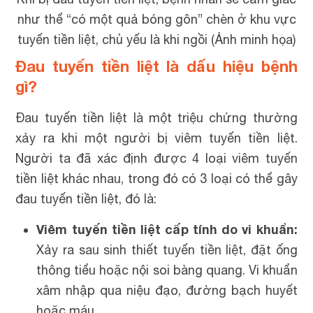
như thể “có một quả bóng gôn” chèn ở khu vực
tuyến tiền liệt, chủ yếu là khi ngồi (Ảnh minh họa)
Đau tuyến tiền liệt là dấu hiệu bệnh
gì?
Đau tuyến tiền liệt là một triệu chứng thường
xảy ra khi một người bị viêm tuyến tiền liệt.
Người ta đã xác định được 4 loại viêm tuyến
tiền liệt khác nhau, trong đó có 3 loại có thể gây
đau tuyến tiền liệt, đó là:
Viêm tuyến tiền liệt cấp tính do vi khuẩn:
Xảy ra sau sinh thiết tuyến tiền liệt, đặt ống
thông tiểu hoặc nội soi bàng quang. Vi khuẩn
xâm nhập qua niệu đạo, đường bạch huyết
hoặc máu.