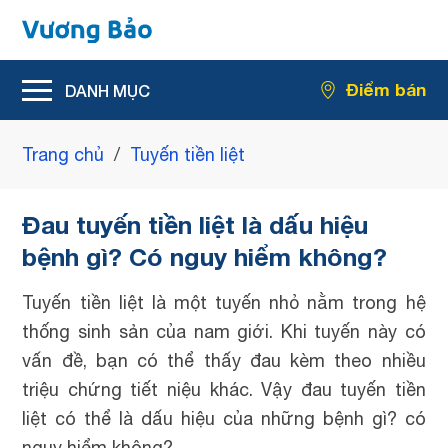
Hỗ trợ giảm rối loạn tiểu tiện
Điểm bán
Hỗ trợ giảm kích thước u xơ tiền liệt tuyến
Trang chủ
/
Tuyến tiền liệt
Đau tuyến tiền liệt là dấu hiệu
bệnh gì? Có nguy hiểm không?
Tuyến tiền liệt là một tuyến nhỏ nằm trong hệ
thống sinh sản của nam giới. Khi tuyến này có
vấn đề, bạn có thể thấy đau kèm theo nhiều
triệu chứng tiết niệu khác. Vậy đau tuyến tiền
liệt có thể là dấu hiệu của những bệnh gì? có
nguy hiểm không?