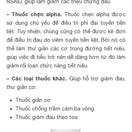
NSAID, giúp làm giảm các triệu chứng đau.
– Thuốc chẹn alpha.
Thuốc chẹn alpha được
sử dụng chủ yếu để điều trị phì đại tuyến tiền
liệt. Tuy nhiên, chúng cũng có thể được kê đơn
để điều trị đau do viêm tuyến tiền liệt. Bởi nó có
thể làm thư giãn các cơ trong đường tiết niệu,
giúp việc đi tiểu trở nên dễ dàng hơn từ đó làm
giảm rối loạn chức năng tiết niệu.
– Các loại thuốc khác.
Giúp hỗ trợ giảm đau,
thư giãn cơ:
Thuốc giãn cơ
Thuốc chống trầm cảm ba vòng
Thuốc giảm đau theo toa