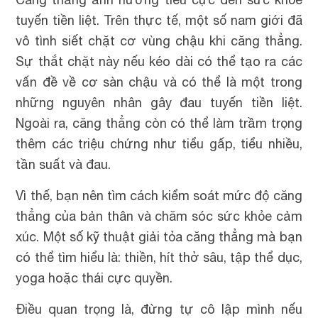
tuyến tiền liệt. Trên thực tế, một số nam giới đã
vô tình siết chặt cơ vùng chậu khi căng thẳng.
Sự thắt chặt này nếu kéo dài có thể tạo ra các
vấn đề về cơ sàn chậu và có thể là một trong
những nguyên nhân gây đau tuyến tiền liệt.
Ngoài ra, căng thẳng còn có thể làm trầm trọng
thêm các triệu chứng như tiểu gấp, tiểu nhiều,
tần suất và đau.
Vì thế, bạn nên tìm cách kiểm soát mức độ căng
thẳng của bản thân và chăm sóc sức khỏe cảm
xúc. Một số kỹ thuật giải tỏa căng thẳng mà bạn
có thể tìm hiểu là: thiền, hít thở sâu, tập thể dục,
yoga hoặc thái cực quyền.
Điều quan trọng là, đừng tự cô lập mình nếu