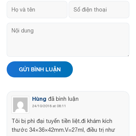
Hùng
đã bình luận
24/10/2018 at 08:11
Tôi bị phì đại tuyến tiền liệt.đi khám kích
thước 34×36×42mm.V=27ml, điều trị như