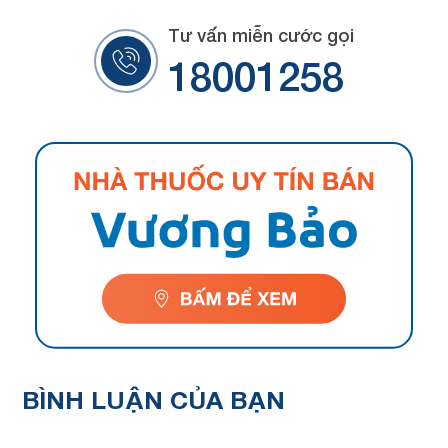
Tư vấn miễn cước gọi
18001258
BÌNH LUẬN
CỦA BẠN