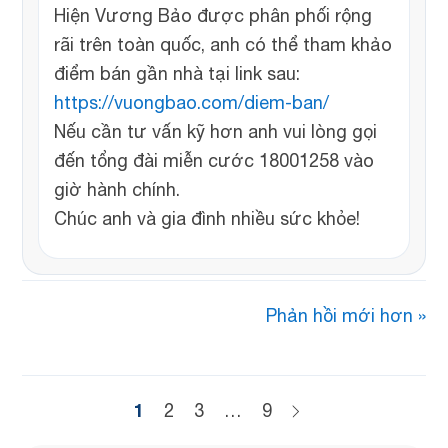
Hiện Vương Bảo được phân phối rộng
rãi trên toàn quốc, anh có thể tham khảo
điểm bán gần nhà tại link sau:
https://vuongbao.com/diem-ban/
Nếu cần tư vấn kỹ hơn anh vui lòng gọi
đến tổng đài miễn cước 18001258 vào
giờ hành chính.
Chúc anh và gia đình nhiều sức khỏe!
Phản hồi mới hơn »
1
2
3
…
9