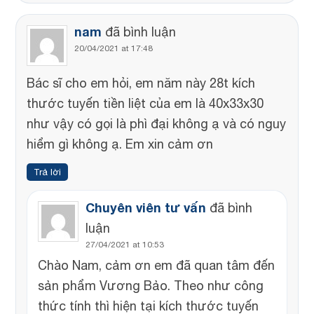
nam
đã bình luận
20/04/2021 at 17:48
Bác sĩ cho em hỏi, em năm này 28t kích
thước tuyến tiền liệt của em là 40x33x30
như vậy có gọi là phì đại không ạ và có nguy
hiểm gì không ạ. Em xin cảm ơn
Trả lời
Chuyên viên tư vấn
đã bình
luận
27/04/2021 at 10:53
Chào Nam, cảm ơn em đã quan tâm đến
sản phẩm Vương Bảo. Theo như công
thức tính thì hiện tại kích thước tuyến