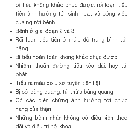
bí tiểu không khắc phục được, rối loạn tiểu
tiện ảnh hưởng tới sinh hoạt và công việc
của người bệnh
Bệnh ở giai đoạn 2 và 3
Rối loạn tiểu tiện ở mức độ trung bình tới
nặng
Bí tiểu hoàn toàn không khắc phục được
Nhiễm khuẩn đường tiểu kéo dài, hay tái
phát
Tiểu ra máu do u xơ tuyến tiền liệt
Bị sỏi bàng quang, túi thừa bàng quang
Có các biến chứng ảnh hưởng tới chức
năng của thận
Những bệnh nhân không có điều kiện theo
dõi và điều trị nội khoa