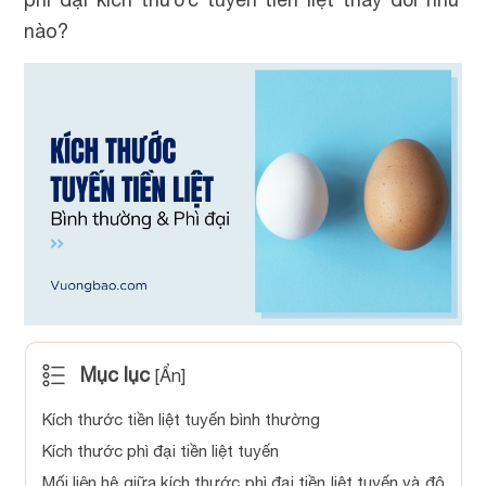
nào?
Mục lục
[
Ẩn
]
Kích thước tiền liệt tuyến bình thường
Kích thước phì đại tiền liệt tuyến
Mối liên hệ giữa kích thước phì đại tiền liệt tuyến và độ