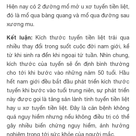
Hiện nay có 2 đường mổ mở u xơ tuyến tiền liệt,
đó là mổ qua bàng quang và mổ qua đường sau
xương mu.
Kết luận:
Kích thước tuyến tiền liệt trải qua
nhiều thay đổi trong suốt cuộc đời nam giới, kể
từ khi sinh ra đến khi ngoại tứ tuần. Nhìn chung,
kích thước của tuyến sẽ ổn định bình thường
cho tới khi bước vào những năm 50 tuổi. Hầu
hết nam giới đều bắt đầu phát triển kích thước
tuyến khi bước vào tuổi trung niên, sự phát triển
này được gọi là tăng sản lành tính tuyến tiền liệt
hay u xơ tuyến tiền liệt. Đây là căn bệnh không
quá nguy hiểm nhưng nếu không điều trị có thể
gây nhiều biến chứng nguy hiểm, ảnh hưởng
nghiêm trọng tới sức khỏe của người mắc.