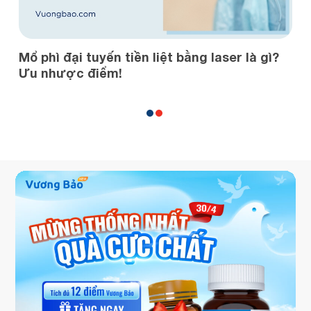
Mổ phì đại tuyến tiền liệt bằng laser là gì?
C
Ưu nhược điểm!
k