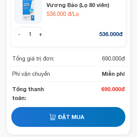
Vương Bảo (Lọ 80 viên)
536.000 đ/Lọ
536.000
đ
-
+
Tổng giá trị đơn:
690.000
đ
Miễn phí
Phí vận chuyển
Tổng thanh
690.000
đ
toán: