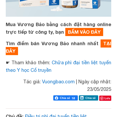
Mua Vương Bảo bằng cách đặt hàng online
trực tiếp từ công ty, bạn
BẤM VÀO ĐÂY
Tìm điểm bán Vương Bảo nhanh nhất
TẠI
ĐÂY
☛ Tham khảo thêm:
Chữa phì đại tiền liệt tuyến
theo Y học Cổ truyền
Tác giả:
Vuongbao.com
|
Ngày cập nhật:
23/05/2025
Lưu
Chia sẻ
18
Chia sẻ
Chủ đề:
Điều trị phì đại tuyến tiền liệt