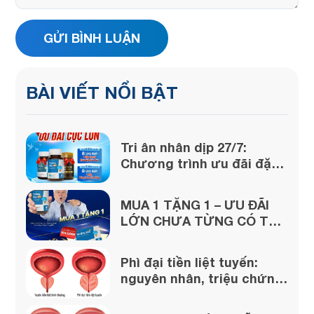
BÀI VIẾT NỔI BẬT
Tri ân nhân dịp 27/7:
Chương trình ưu đãi đặc
biệt lớn từ Vương Bảo!
MUA 1 TẶNG 1 – ƯU ĐÃI
LỚN CHƯA TỪNG CÓ TỪ
VƯƠNG BẢO
Phì đại tiền liệt tuyến:
nguyên nhân, triệu chứng
và cách xử lý