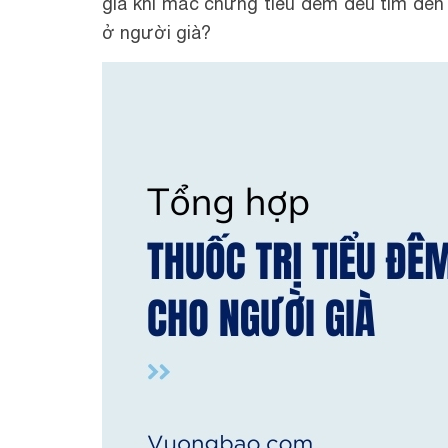
già khi mắc chứng tiểu đêm đều tìm đến 
ở người già?