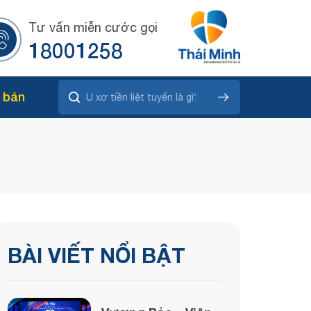
Tư vấn miễn cước gọi
18001258
 bán
BÀI VIẾT NỔI BẬT