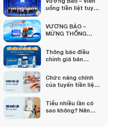
Vương Bảo – Viên
uống tiền liệt tuyến
được bảo chứng
từ uy tín của Dược
VƯƠNG BẢO –
phẩm Thái Minh
MỪNG THỐNG
NHẤT – QUÀ CỰC
CHẤT
Thông báo điều
chỉnh giá bán
Vương Bảo từ
ngày 01/01/2026
Chức năng chính
của tuyến tiền liệt
là gì?
Tiểu nhiều lần có
sao không? Nên
làm gì nếu gặp
phải?