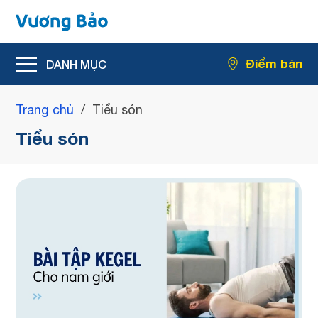
Hỗ trợ giảm rối loạn tiểu tiện
Điểm bán
Hỗ trợ giảm kích thước u xơ tiền liệt tuyến
Trang chủ
/
Tiểu són
Tiểu són