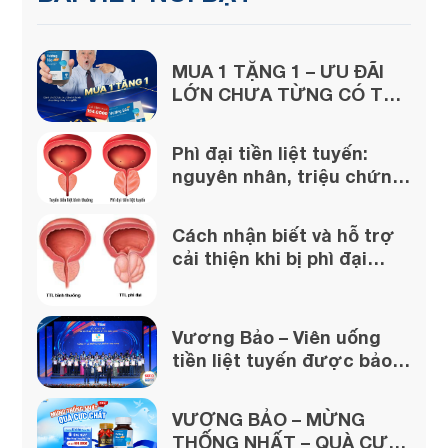
MUA 1 TẶNG 1 – ƯU ĐÃI
LỚN CHƯA TỪNG CÓ TỪ
VƯƠNG BẢO
Phì đại tiền liệt tuyến:
nguyên nhân, triệu chứng
và cách xử lý
Cách nhận biết và hỗ trợ
cải thiện khi bị phì đại
tuyến tiền liệt
Vương Bảo – Viên uống
tiền liệt tuyến được bảo
chứng từ uy tín của Dược
phẩm Thái Minh
VƯƠNG BẢO – MỪNG
THỐNG NHẤT – QUÀ CỰC