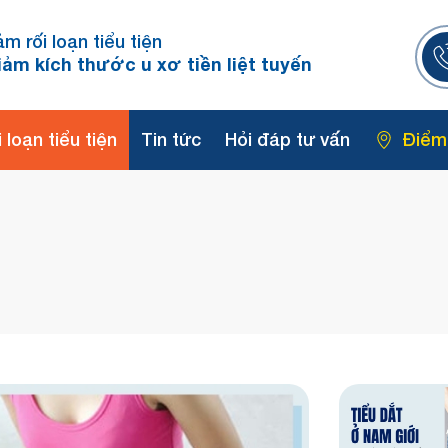
ảm rối loạn tiểu tiện
iảm kích thước u xơ tiền liệt tuyến
 loạn tiểu tiện
Tin tức
Hỏi đáp tư vấn
Điểm