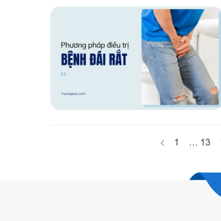
1
…
13