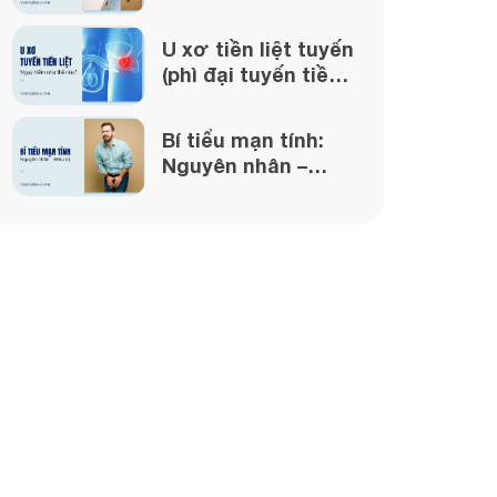
làm gì nếu gặp
phải?
U xơ tiền liệt tuyến
(phì đại tuyến tiền
liệt) nguy hiểm như
thế nào?
Bí tiểu mạn tính:
Nguyên nhân –
Triệu chứng – Điều
trị