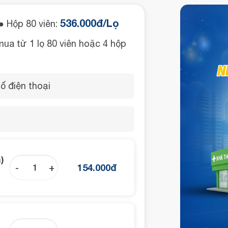
536.000đ/Lọ
 Hộp 80 viên:
mua từ 1 lọ 80 viên hoặc 4 hộp
)
-
+
154.000
đ