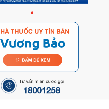
Tư vấn miễn cước gọi
18001258