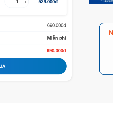
-
+
536.000
đ
690.000
đ
Miễn phí
690.000
đ