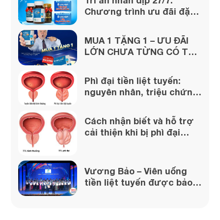
Tri ân nhân dịp 27/7:
Chương trình ưu đãi đặc
biệt lớn từ Vương Bảo!
MUA 1 TẶNG 1 – ƯU ĐÃI
LỚN CHƯA TỪNG CÓ TỪ
VƯƠNG BẢO
Phì đại tiền liệt tuyến:
nguyên nhân, triệu chứng
và cách xử lý
Cách nhận biết và hỗ trợ
cải thiện khi bị phì đại
tuyến tiền liệt
Vương Bảo – Viên uống
tiền liệt tuyến được bảo
chứng từ uy tín của Dược
phẩm Thái Minh