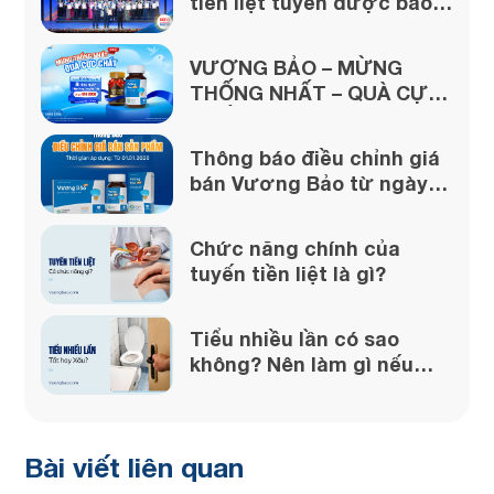
tiền liệt tuyến được bảo
chứng từ uy tín của Dược
phẩm Thái Minh
VƯƠNG BẢO – MỪNG
THỐNG NHẤT – QUÀ CỰC
CHẤT
Thông báo điều chỉnh giá
bán Vương Bảo từ ngày
01/01/2026
Chức năng chính của
tuyến tiền liệt là gì?
Tiểu nhiều lần có sao
không? Nên làm gì nếu
gặp phải?
Bài viết liên quan