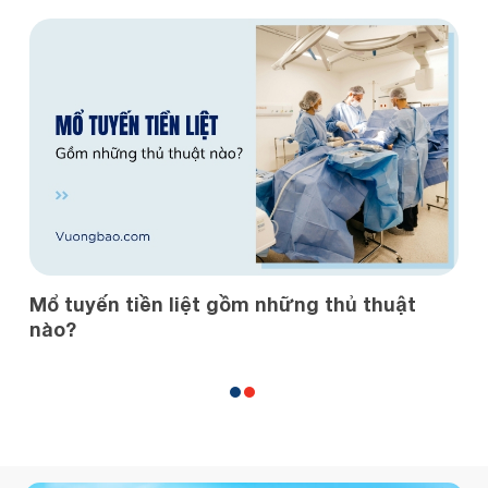
Mổ tuyến tiền liệt gồm những thủ thuật
U
nào?
h