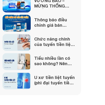
VƯƠNG BẢO –
MỪNG THỐNG
NHẤT – QUÀ CỰC
CHẤT
Thông báo điều
chỉnh giá bán
Vương Bảo từ
ngày 01/01/2026
Chức năng chính
của tuyến tiền liệt
là gì?
Tiểu nhiều lần có
sao không? Nên
làm gì nếu gặp
phải?
U xơ tiền liệt tuyến
(phì đại tuyến tiền
liệt) nguy hiểm như
thế nào?