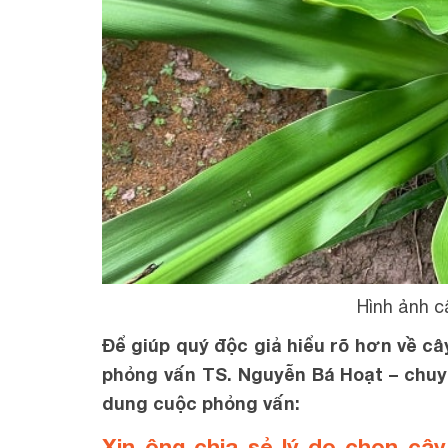
Hình ảnh c
Để giúp quý độc giả hiểu rõ hơn về c
phỏng vấn TS. Nguyễn Bá Hoạt – chuyê
dung cuộc phỏng vấn:
Xin ông chia sẻ lý do chọn câ