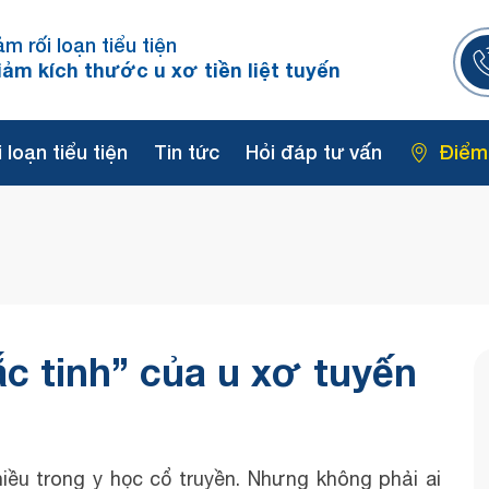
ảm rối loạn tiểu tiện
iảm kích thước u xơ tiền liệt tuyến
 loạn tiểu tiện
Tin tức
Hỏi đáp tư vấn
Điểm
c tinh” của u xơ tuyến
ều trong y học cổ truyền. Nhưng không phải ai