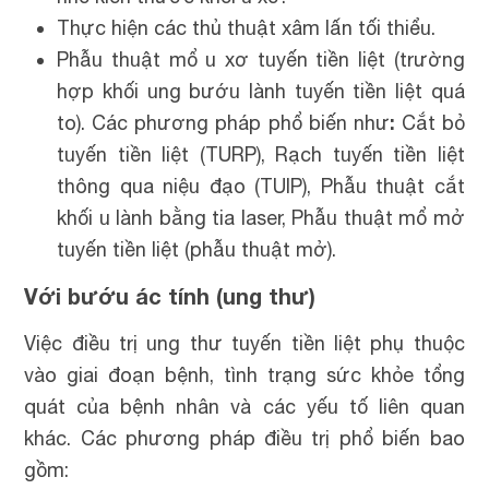
Thực hiện các thủ thuật xâm lấn tối thiểu.
Phẫu thuật mổ u xơ tuyến tiền liệt (trường
hợp khối ung bướu lành tuyến tiền liệt quá
:
to). Các phương pháp phổ biến như
Cắt bỏ
tuyến tiền liệt (TURP), Rạch tuyến tiền liệt
thông qua niệu đạo (TUIP), Phẫu thuật cắt
khối u lành bằng tia laser, Phẫu thuật mổ mở
tuyến tiền liệt (phẫu thuật mở).
Với bướu ác tính (ung thư)
Việc điều trị ung thư tuyến tiền liệt phụ thuộc
vào giai đoạn bệnh, tình trạng sức khỏe tổng
quát của bệnh nhân và các yếu tố liên quan
khác. Các phương pháp điều trị phổ biến bao
gồm: