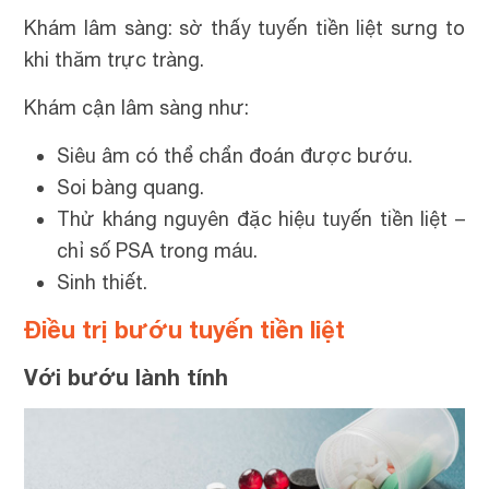
Khám lâm sàng: sờ thấy tuyến tiền liệt sưng to
khi thăm trực tràng.
Khám cận lâm sàng như:
Siêu âm có thể chẩn đoán được bướu.
Soi bàng quang.
Thử kháng nguyên đặc hiệu tuyến tiền liệt –
chỉ số PSA trong máu.
Sinh thiết.
Điều trị bướu tuyến tiền liệt
Với bướu lành tính