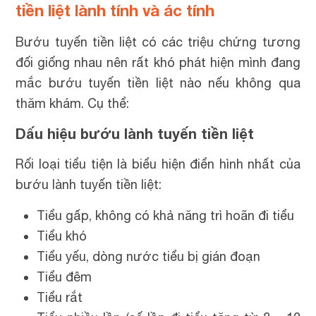
tiền liệt lành tính và ác tính
Bướu tuyến tiền liệt có các triệu chứng tương
đối giống nhau nên rất khó phát hiện mình đang
mắc bướu tuyến tiền liệt nào nếu không qua
thăm khám. Cụ thể:
Dấu hiệu bướu lành tuyến tiền liệt
Rối loại tiểu tiện là biểu hiện điển hình nhất của
bướu lành tuyến tiền liệt:
Tiểu gấp, không có khả năng trì hoãn đi tiểu
Tiểu khó
Tiểu yếu, dòng nước tiểu bị gián đoạn
Tiểu đêm
Tiểu rắt