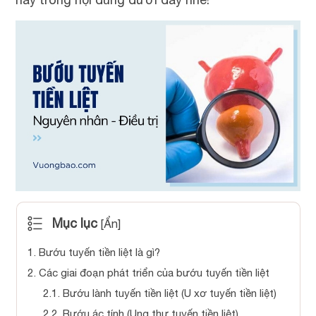
Mục lục
[
Ẩn
]
1.
Bướu tuyến tiền liệt là gì?
2.
Các giai đoạn phát triển của bướu tuyến tiền liệt
2.1.
Bướu lành tuyến tiền liệt (U xơ tuyến tiền liệt)
2.2.
Bướu ác tính (Ung thư tuyến tiền liệt)