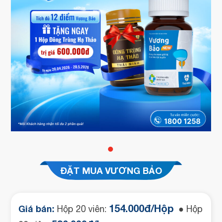
ĐẶT MUA VƯƠNG BẢO
154.000đ/Hộp
Giá bán:
Hộp 20 viên:
● Hộp