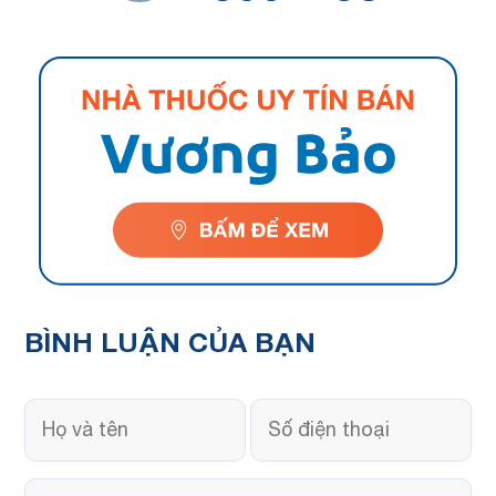
BÌNH LUẬN
CỦA BẠN