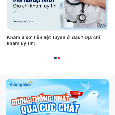
Khám u xơ tiền liệt tuyến ở đâu? Địa chỉ
K
khám uy tín!
n