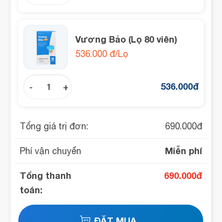
Vương Bảo (Lọ 80 viên)
536.000 đ/Lọ
536.000
đ
-
+
Tổng giá trị đơn:
690.000
đ
Miễn phí
Phí vận chuyển
Tổng thanh
690.000
đ
toán: