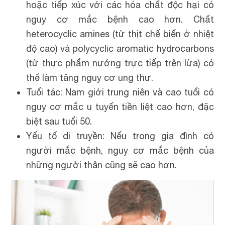
hoặc tiếp xúc với các hóa chất độc hại có
nguy cơ mắc bệnh cao hơn. Chất
heterocyclic amines (từ thịt chế biến ở nhiệt
độ cao) và polycyclic aromatic hydrocarbons
(từ thực phẩm nướng trực tiếp trên lửa) có
thể làm tăng nguy cơ ung thư.
Tuổi tác: Nam giới trung niên và cao tuổi có
nguy cơ mắc u tuyến tiền liệt cao hơn, đặc
biệt sau tuổi 50.
Yếu tố di truyền: Nếu trong gia đình có
người mắc bệnh, nguy cơ mắc bệnh của
những người thân cũng sẽ cao hơn.