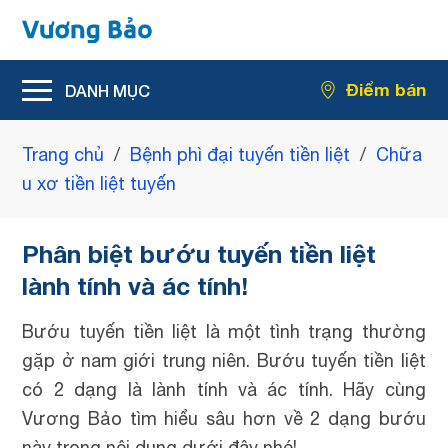
Hỗ trợ giảm rối loạn tiểu tiện
Điểm bán
Hỗ trợ giảm kích thước u xơ tiền liệt tuyến
Trang chủ
/
Bệnh phì đại tuyến tiền liệt
/
Chữa
u xơ tiền liệt tuyến
Phân biệt bướu tuyến tiền liệt
lành tính và ác tính!
Bướu tuyến tiền liệt là một tình trạng thường
gặp ở nam giới trung niên. Bướu tuyến tiền liệt
có 2 dạng là lành tính và ác tính. Hãy cùng
Vương Bảo tìm hiểu sâu hơn về 2 dạng bướu
này trong nội dung dưới đây nhé!