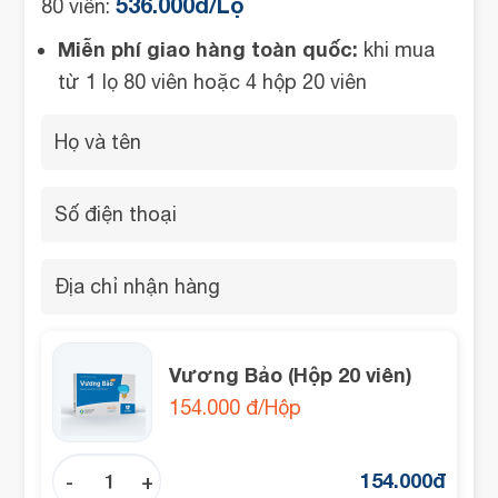
536.000đ/Lọ
80 viên:
Miễn phí giao hàng toàn quốc:
khi mua
từ 1 lọ 80 viên hoặc 4 hộp 20 viên
Vương Bảo (Hộp 20 viên)
154.000 đ/Hộp
154.000
đ
-
+