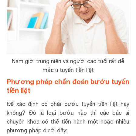
Nam giới trung niên và người cao tuổi rất dễ
mắc u tuyến tiền liệt
Phương pháp chẩn đoán bướu tuyến
tiền liệt
Để xác định có phải bướu tuyến tiền liệt hay
không? Đó là loại bướu nào thì các bác sĩ
chuyên khoa có thể tiến hành một hoặc nhiều
phương pháp dưới đây: