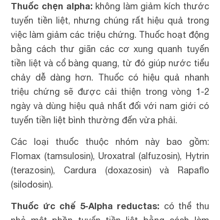
Thuốc chẹn alpha:
không làm giảm kích thước
tuyến tiền liệt, nhưng chúng rất hiệu quả trong
việc làm giảm các triệu chứng. Thuốc hoạt động
bằng cách thư giãn các cơ xung quanh tuyến
tiền liệt và cổ bàng quang, từ đó giúp nước tiểu
chảy dễ dàng hơn. Thuốc có hiệu quả nhanh
triệu chứng sẽ được cải thiện trong vòng 1-2
ngày và dùng hiệu quả nhất đối với nam giới có
tuyến tiền liệt bình thường đến vừa phải.
Các loại thuốc thuộc nhóm này bao gồm:
Flomax (tamsulosin), Uroxatral (alfuzosin), Hytrin
(terazosin), Cardura (doxazosin) và Rapaflo
(silodosin).
Thuốc ức chế 5-Alpha reductas:
có thể thu