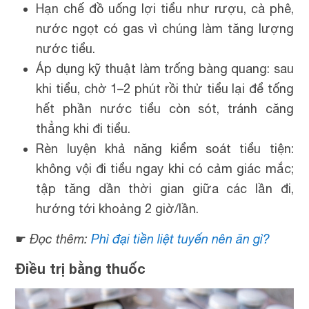
Hạn chế đồ uống lợi tiểu như rượu, cà phê,
nước ngọt có gas vì chúng làm tăng lượng
nước tiểu.
Áp dụng kỹ thuật làm trống bàng quang: sau
khi tiểu, chờ 1–2 phút rồi thử tiểu lại để tống
hết phần nước tiểu còn sót, tránh căng
thẳng khi đi tiểu.
Rèn luyện khả năng kiểm soát tiểu tiện:
không vội đi tiểu ngay khi có cảm giác mắc;
tập tăng dần thời gian giữa các lần đi,
hướng tới khoảng 2 giờ/lần.
☛ Đọc thêm:
Phì đại tiền liệt tuyến nên ăn gì?
Điều trị bằng thuốc