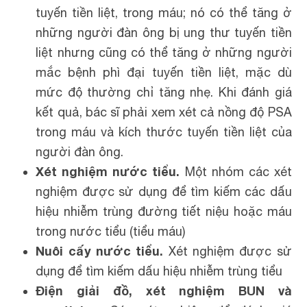
tuyến tiền liệt, trong máu; nó có thể tăng ở
những người đàn ông bị ung thư tuyến tiền
liệt nhưng cũng có thể tăng ở những người
mắc bệnh phì đại tuyến tiền liệt, mặc dù
mức độ thường chỉ tăng nhẹ. Khi đánh giá
kết quả, bác sĩ phải xem xét cả nồng độ PSA
trong máu và kích thước tuyến tiền liệt của
người đàn ông.
Xét nghiệm nước tiểu.
Một nhóm các xét
nghiệm được sử dụng để tìm kiếm các dấu
hiệu nhiễm trùng đường tiết niệu hoặc máu
trong nước tiểu (tiểu máu)
Nuôi cấy nước tiểu.
Xét nghiệm được sử
dụng để tìm kiếm dấu hiệu nhiễm trùng tiểu
Điện giải đồ, xét nghiệm BUN và