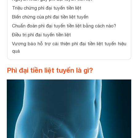
Triệu chứng phì đại tuyến tiền liệt
Biến chứng của phì đại tiền liệt tuyến
Chuẩn đoán phì đại tuyến tiền liệt bằng cách nào?
Điều trị phì đại tuyến tiền liệt
Vương bảo hỗ trợ cải thiện phì đại tiền liệt tuyến hiệu
quả
Phì đại tiền liệt tuyến là gì?