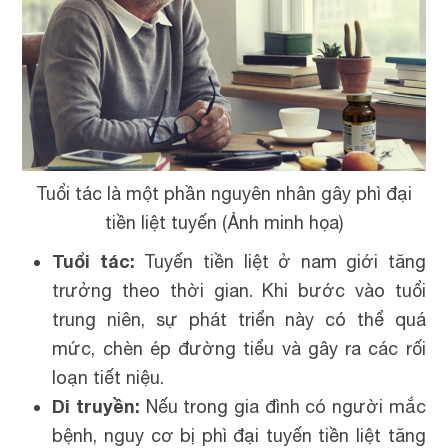
Tuổi tác là một phần nguyên nhân gây phì đại
tiền liệt tuyến (Ảnh minh họa)
Tuổi tác:
Tuyến tiền liệt ở nam giới tăng
trưởng theo thời gian. Khi bước vào tuổi
trung niên, sự phát triển này có thể quá
mức, chèn ép đường tiểu và gây ra các rối
loạn tiết niệu.
Di truyền:
Nếu trong gia đình có người mắc
bệnh, nguy cơ bị phì đại tuyến tiền liệt tăng