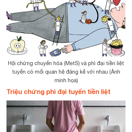
Hội chứng chuyển hóa (MetS) và phì đại tiền liệt
tuyến có mối quan hệ đáng kể với nhau (Ảnh
minh họa)
Triệu chứng phì đại tuyến tiền liệt