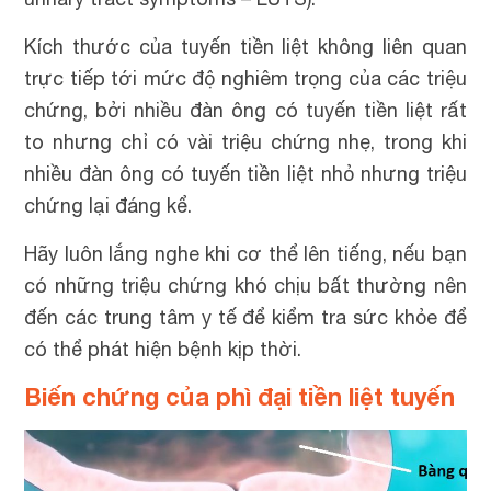
Kích thước của tuyến tiền liệt không liên quan
trực tiếp tới mức độ nghiêm trọng của các triệu
chứng, bởi nhiều đàn ông có tuyến tiền liệt rất
to nhưng chỉ có vài triệu chứng nhẹ, trong khi
nhiều đàn ông có tuyến tiền liệt nhỏ nhưng triệu
chứng lại đáng kể.
Hãy luôn lắng nghe khi cơ thể lên tiếng, nếu bạn
có những triệu chứng khó chịu bất thường nên
đến các trung tâm y tế để kiểm tra sức khỏe để
có thể phát hiện bệnh kịp thời.
Biến chứng của phì đại tiền liệt tuyến