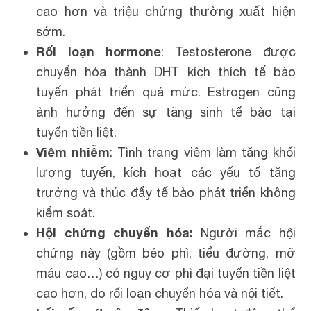
cao hơn và triệu chứng thường xuất hiện
sớm.
Rối loạn hormone
: Testosterone được
chuyển hóa thành DHT kích thích tế bào
tuyến phát triển quá mức. Estrogen cũng
ảnh hưởng đến sự tăng sinh tế bào tại
tuyến tiền liệt.
Viêm nhiễm
: Tình trạng viêm làm tăng khối
lượng tuyến, kích hoạt các yếu tố tăng
trưởng và thúc đẩy tế bào phát triển không
kiểm soát.
Hội chứng chuyển hóa:
Người mắc hội
chứng này (gồm béo phì, tiểu đường, mỡ
máu cao…) có nguy cơ phì đại tuyến tiền liệt
cao hơn, do rối loạn chuyển hóa và nội tiết.