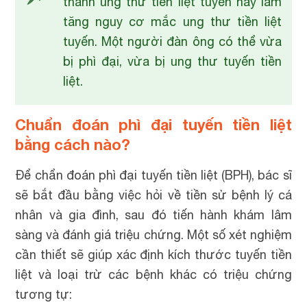
thành ung thư tiền liệt tuyến hay làm
tăng nguy cơ mắc ung thư tiền liệt
tuyến. Một người đàn ông có thể vừa
bị phì đại, vừa bị ung thư tuyến tiền
liệt.
Chuẩn đoán phì đại tuyến tiền liệt
bằng cách nào?
Để chẩn đoán phì đại tuyến tiền liệt (BPH), bác sĩ
sẽ bắt đầu bằng việc hỏi về tiền sử bệnh lý cá
nhân và gia đình, sau đó tiến hành khám lâm
sàng và đánh giá triệu chứng. Một số xét nghiệm
cần thiết sẽ giúp xác định kích thước tuyến tiền
liệt và loại trừ các bệnh khác có triệu chứng
tương tự: