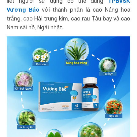
TPBVSK
liệt người sử dụng có thể dùng
Vương Bảo
với thành phần là cao Náng hoa
trắng, cao Hải trung kim, cao rau Tàu bay và cao
Nam sài hồ, Ngải nhật.