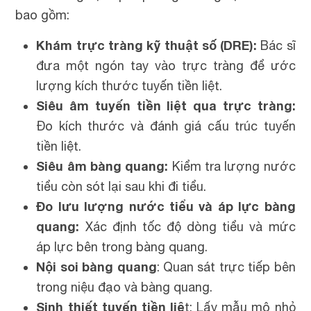
bao gồm:
Khám trực tràng kỹ thuật số (DRE):
Bác sĩ
đưa một ngón tay vào trực tràng để ước
lượng kích thước tuyến tiền liệt.
Siêu âm tuyến tiền liệt qua trực tràng:
Đo kích thước và đánh giá cấu trúc tuyến
tiền liệt.
Siêu âm bàng quang:
Kiểm tra lượng nước
tiểu còn sót lại sau khi đi tiểu.
Đo lưu lượng nước tiểu và áp lực bàng
quang:
Xác định tốc độ dòng tiểu và mức
áp lực bên trong bàng quang.
Nội soi bàng quang
: Quan sát trực tiếp bên
trong niệu đạo và bàng quang.
Sinh thiết tuyến tiền liệ
t: Lấy mẫu mô nhỏ