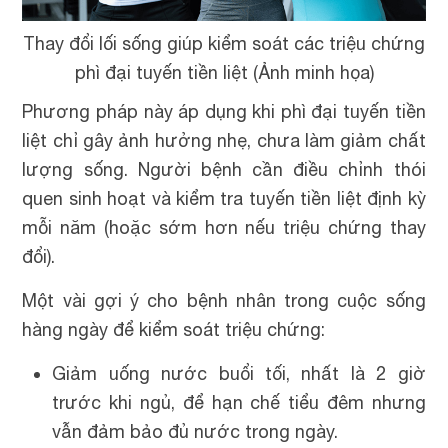
Thay đổi lối sống giúp kiểm soát các triệu chứng
phì đại tuyến tiền liệt (Ảnh minh họa)
Phương pháp này áp dụng khi phì đại tuyến tiền
liệt chỉ gây ảnh hưởng nhẹ, chưa làm giảm chất
lượng sống. Người bệnh cần điều chỉnh thói
quen sinh hoạt và kiểm tra tuyến tiền liệt định kỳ
mỗi năm (hoặc sớm hơn nếu triệu chứng thay
đổi).
Một vài gợi ý cho bệnh nhân trong cuộc sống
hàng ngày để kiểm soát triệu chứng:
Giảm uống nước buổi tối, nhất là 2 giờ
trước khi ngủ, để hạn chế tiểu đêm nhưng
vẫn đảm bảo đủ nước trong ngày.