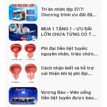
Tri ân nhân dịp 27/7:
Chương trình ưu đãi đặc
biệt lớn từ Vương Bảo!
MUA 1 TẶNG 1 – ƯU ĐÃI
LỚN CHƯA TỪNG CÓ TỪ
VƯƠNG BẢO
Phì đại tiền liệt tuyến:
nguyên nhân, triệu chứng
và cách xử lý
Cách nhận biết và hỗ trợ
cải thiện khi bị phì đại
tuyến tiền liệt
Vương Bảo – Viên uống
tiền liệt tuyến được bảo
chứng từ uy tín của Dược