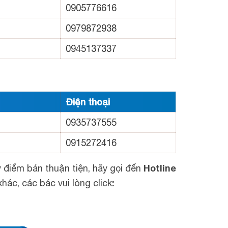
0905776616
0979872938
0945137337
Điện thoại
0935737555
0915272416
Hotline
điểm bán thuận tiện, hãy gọi đến
:
c, các bác vui lòng click