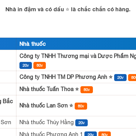
Nhà in đậm và có dấu ⭐ là chắc chắn có hàng.
Nhà thuốc
Công ty TNHH Thương mại và Dược Phẩm Ng
20v
80v
Công ty TNHH TM DP Phương Anh ⭐
20v
80
Nhà thuốc Tuấn Thoa ⭐
80v
g Bắc
Nhà thuốc Lan Sơn ⭐
80v
 Sơn
Nhà thuốc Thúy Hằng
20v
Nhà thuốc Phương Anh 1
20v
80v