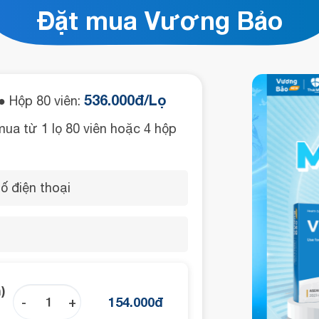
Đặt mua Vương Bảo
536.000đ/Lọ
 Hộp 80 viên:
mua từ 1 lọ 80 viên hoặc 4 hộp
)
-
+
154.000
đ