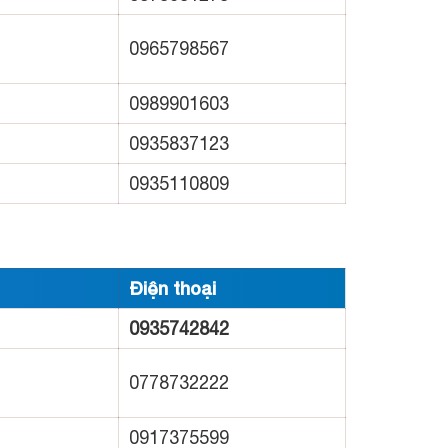
0965798567
0989901603
0935837123
0935110809
Điện thoại
0935742842
0778732222
0917375599