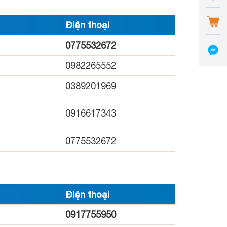
Điện thoại
0775532672
0982265552
0389201969
0916617343
0775532672
Điện thoại
0917755950