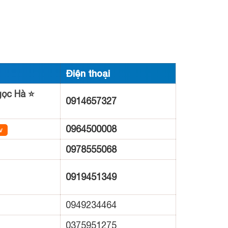
Điện thoại
ọc Hà ⭐
0914657327
0964500008
v
0978555068
0919451349
0949234464
0375951275