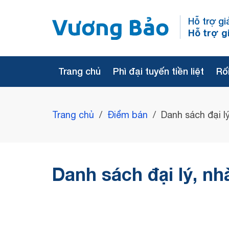
Hỗ trợ gi
Hỗ trợ g
Trang chủ
Phì đại tuyến tiền liệt
Rối
Trang chủ
/
Điểm bán
/
Danh sách đại l
Danh sách đại lý, nh