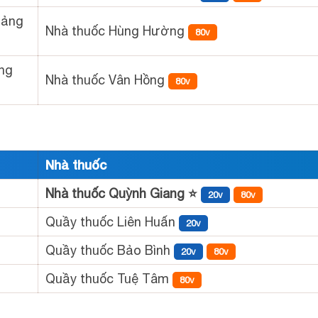
uảng
Nhà thuốc Hùng Hường
80v
ng
Nhà thuốc Vân Hồng
80v
Nhà thuốc
Nhà thuốc Quỳnh Giang ⭐
20v
80v
Quầy thuốc Liên Huấn
20v
Quầy thuốc Bảo Bình
20v
80v
Quầy thuốc Tuệ Tâm
80v