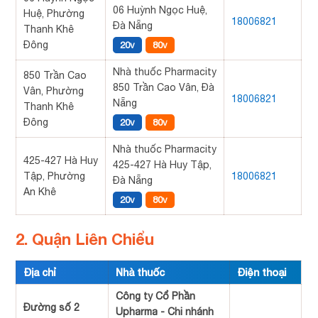
06 Huỳnh Ngọc Huệ,
Huệ, Phường
18006821
Đà Nẵng
Thanh Khê
Đông
20v
80v
Nhà thuốc Pharmacity
850 Trần Cao
850 Trần Cao Vân, Đà
Vân, Phường
18006821
Nẵng
Thanh Khê
Đông
20v
80v
Nhà thuốc Pharmacity
425-427 Hà Huy
425-427 Hà Huy Tập,
Tập, Phường
18006821
Đà Nẵng
An Khê
20v
80v
2. Quận Liên Chiểu
Địa chỉ
Nhà thuốc
Điện thoại
Công ty Cổ Phần
Đường số 2
Upharma - Chi nhánh