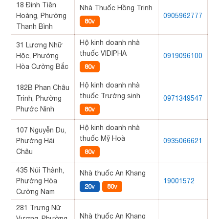
18 Đinh Tiên
Nhà Thuốc Hồng Trinh
Hoàng, Phường
0905962777
80v
Thanh Bình
Hộ kinh doanh nhà
31 Lương Nhữ
thuốc VIDIPHA
Hộc, Phường
0919096100
Hòa Cường Bắc
80v
Hộ kinh doanh nhà
182B Phan Châu
thuốc Trường sinh
Trinh, Phường
0971349547
Phước Ninh
80v
Hộ kinh doanh nhà
107 Nguyễn Du,
thuốc Mỹ Hoà
Phường Hải
0935066621
Châu
80v
435 Núi Thành,
Nhà thuốc An Khang
Phường Hòa
19001572
20v
80v
Cường Nam
281 Trưng Nữ
Nhà thuốc An Khang
Vương, Phường