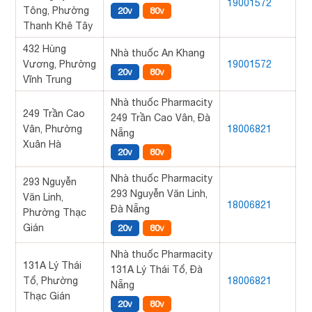
19001572
Tông, Phường
20v
80v
Thanh Khê Tây
432 Hùng
Nhà thuốc An Khang
Vương, Phường
19001572
20v
80v
Vĩnh Trung
Nhà thuốc Pharmacity
249 Trần Cao
249 Trần Cao Vân, Đà
Vân, Phường
18006821
Nẵng
Xuân Hà
20v
80v
Nhà thuốc Pharmacity
293 Nguyễn
293 Nguyễn Văn Linh,
Văn Linh,
18006821
Đà Nẵng
Phường Thạc
Gián
20v
80v
Nhà thuốc Pharmacity
131A Lý Thái
131A Lý Thái Tổ, Đà
Tổ, Phường
18006821
Nẵng
Thạc Gián
20v
80v