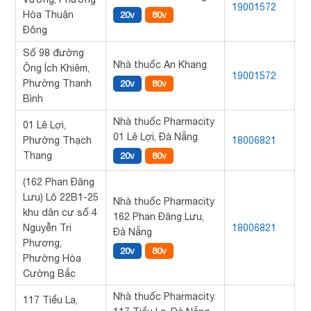
19001572
Hòa Thuận
20v
80v
Đông
Số 98 đường
Nhà thuốc An Khang
Ông Ích Khiêm,
19001572
Phường Thanh
20v
80v
Bình
Nhà thuốc Pharmacity
01 Lê Lợi,
01 Lê Lợi, Đà Nẵng
Phường Thạch
18006821
Thang
20v
80v
(162 Phan Đăng
Lưu) Lô 22B1-25
Nhà thuốc Pharmacity
khu dân cư số 4
162 Phan Đăng Lưu,
Nguyễn Tri
18006821
Đà Nẵng
Phương,
20v
80v
Phường Hòa
Cường Bắc
Nhà thuốc Pharmacity
117 Tiểu La,