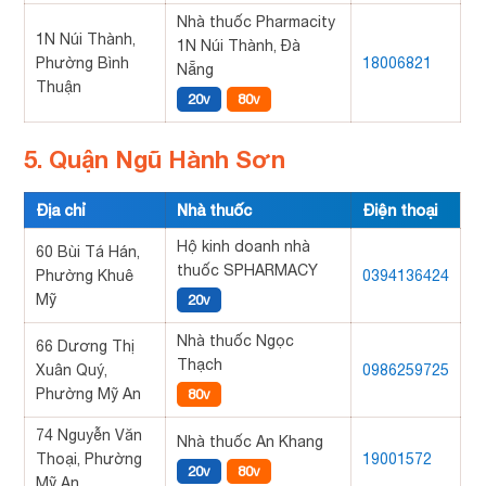
Nhà thuốc Pharmacity
1N Núi Thành,
1N Núi Thành, Đà
Phường Bình
18006821
Nẵng
Thuận
20v
80v
5. Quận Ngũ Hành Sơn
Địa chỉ
Nhà thuốc
Điện thoại
Hộ kinh doanh nhà
60 Bùi Tá Hán,
thuốc SPHARMACY
Phường Khuê
0394136424
Mỹ
20v
Nhà thuốc Ngọc
66 Dương Thị
Thạch
Xuân Quý,
0986259725
Phường Mỹ An
80v
74 Nguyễn Văn
Nhà thuốc An Khang
Thoại, Phường
19001572
20v
80v
Mỹ An