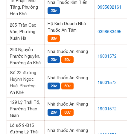
15 Phạm Nhữ
Nhà Thuốc Kim Tiến
Tăng, Phường
0935882161
20v
Hòa Khê
Hộ Kinh Doanh Nhà
285 Trần Cao
Thuốc An Tâm
Vân, Phường
0398683495
Xuân Hà
80v
293 Nguyễn
Nhà thuốc An Khang
Phước Nguyên,
19001572
20v
80v
Phường An Khê
Số 22 đường
Nhà thuốc An Khang
Huỳnh Ngọc
19001572
Huệ, Phường
20v
80v
An Khê
129 Lý Thái Tổ,
Nhà thuốc An Khang
Phường Thạc
19001572
20v
80v
Gián
Lô số 9-B15
Nhà thuốc An Khang
đường Lý Thái