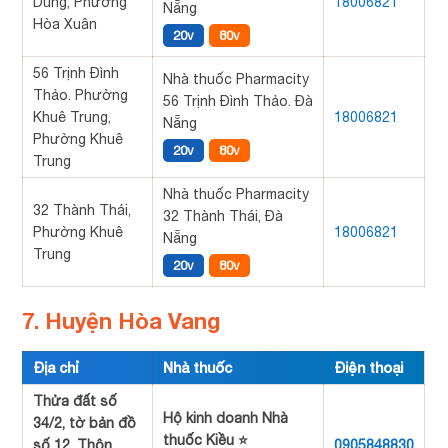
Dũng, Phường
18006821
Nẵng
Hòa Xuân
20v
80v
56 Trịnh Đình
Nhà thuốc Pharmacity
Thảo. Phường
56 Trịnh Đình Thảo. Đà
Khuê Trung,
18006821
Nẵng
Phường Khuê
20v
80v
Trung
Nhà thuốc Pharmacity
32 Thành Thái,
32 Thành Thái, Đà
Phường Khuê
18006821
Nẵng
Trung
20v
80v
7. Huyện Hòa Vang
Địa chỉ
Nhà thuốc
Điện thoại
Thửa đất số
Hộ kinh doanh Nhà
34/2, tờ bản đồ
thuốc Kiều ⭐
số 12, Thôn
0905848830