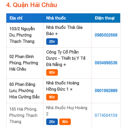
4. Quận Hải Châu
Địa chỉ
Nhà thuốc
Điện thoại
Nhà thuốc Thái Gia
103/2 Nguyễn
Bảo ⭐
Du, Phường
0985002668
Thạch Thang
20v
Công Ty Cổ Phần
02 Phan Đình
Dược - Thiết bị Y Tế
Phùng, Phường
0934996536
Đà Nẵng ⭐
Hải Châu
80v
Nhà thuốc Hoàng
60 Phan Đăng
Hồng Đức 1 ⭐
Lưu, Phường
0901992889
Hòa Cường Bắc
80v
Nhà thuốc Huy Hoàng
165 Hải Phòng,
2
Phường Thạch
0774504159
Thang
20v
80v