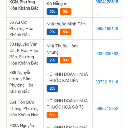
KCN, Phường
0924128515
Đà Nẵng ⭐
Hòa Khánh Bắc
20v
80v
86 Âu Cơ,
Nhà thuốc Minh Tâm
Phường Hòa
0905169176
20v
80v
Khánh Bắc
83 Nguyễn Văn
Nhà Thuốc Hồng
Cừ, P. Hòa Hiệp
Nhung
0332336892
Bắc, Phường
20v
80v
Hòa Khánh Bắc
888 Nguyễn
HỘ KINH DOANH NHÀ
Lương Bằng,
THUỐC KIM LIÊN
0379215118
Phường Hòa
20v
Khánh Bắc
HỘ KINH DOANH NHÀ
864 Tôn Đức
THUỐC HOA SỐ 75
Thắng, Phường
0986712952
Hòa Khánh Nam
80v
333A Nguyễn
HỘ KINH DOANH NHÀ