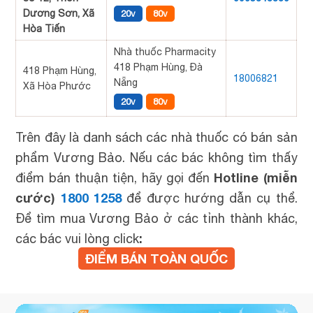
Dương Sơn, Xã
20v
80v
Hòa Tiến
Nhà thuốc Pharmacity
418 Phạm Hùng, Đà
418 Phạm Hùng,
18006821
Nẵng
Xã Hòa Phước
20v
80v
Trên đây là danh sách các nhà thuốc có bán sản
phẩm Vương Bảo. Nếu các bác không tìm thấy
Hotline (miễn
điểm bán thuận tiện, hãy gọi đến
cước)
1800 1258
để được hướng dẫn cụ thể.
Để tìm mua Vương Bảo ở các tỉnh thành khác,
:
các bác vui lòng click
ĐIỂM BÁN TOÀN QUỐC