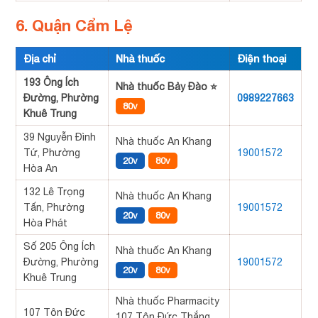
6. Quận Cẩm Lệ
Địa chỉ
Nhà thuốc
Điện thoại
193 Ông Ích
Nhà thuốc Bảy Đào ⭐
Đường, Phường
0989227663
80v
Khuê Trung
39 Nguyễn Đình
Nhà thuốc An Khang
Tứ, Phường
19001572
20v
80v
Hòa An
132 Lê Trọng
Nhà thuốc An Khang
Tấn, Phường
19001572
20v
80v
Hòa Phát
Số 205 Ông Ích
Nhà thuốc An Khang
Đường, Phường
19001572
20v
80v
Khuê Trung
Nhà thuốc Pharmacity
107 Tôn Đức
107 Tôn Đức Thắng,