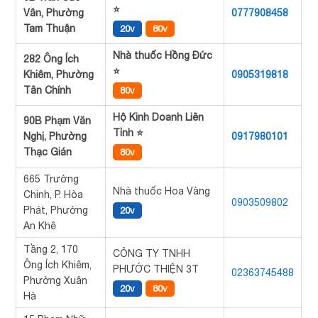
⭐
Vân, Phường
0777908458
Tam Thuận
20v
80v
Nhà thuốc Hồng Đức
282 Ông Ích
⭐
Khiêm, Phường
0905319818
Tân Chính
80v
Hộ Kinh Doanh Liên
90B Phạm Văn
Tỉnh ⭐
Nghị, Phường
0917980101
Thạc Gián
80v
665 Trường
Nhà thuốc Hoa Vàng
Chinh, P. Hòa
0903509802
Phát, Phường
20v
An Khê
Tầng 2, 170
CÔNG TY TNHH
Ông Ích Khiêm,
PHƯỚC THIỆN 3T
02363745488
Phường Xuân
20v
80v
Hà