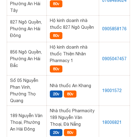
0768489624
Phường An Hải
80v
Tây
Hộ kinh doanh nhà
827 Ngô Quyền,
thuốc 827 Ngô Quyền
Phường An Hải
0905858176
Đông
80v
Hộ kinh doanh nhà
856 Ngô Quyền,
thuốc Thiện Nhân
Phường An Hải
0905047457
Pharmacy 1
Bắc
80v
Số 05 Nguyễn
Nhà thuốc An Khang
Phan Vinh,
19001572
Phường Thọ
20v
80v
Quang
Nhà thuốc Pharmacity
189 Nguyễn Văn
189 Nguyễn Văn
Thoại, Phường
18006821
Thoại, Đà Nẵng
An Hải Đông
20v
80v