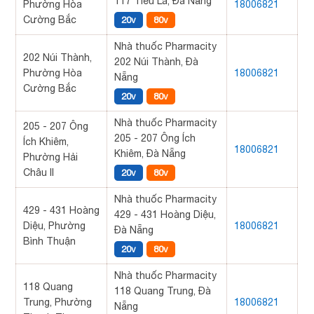
117 Tiểu La, Đà Nẵng
Phường Hòa
18006821
Cường Bắc
20v
80v
Nhà thuốc Pharmacity
202 Núi Thành,
202 Núi Thành, Đà
Phường Hòa
18006821
Nẵng
Cường Bắc
20v
80v
Nhà thuốc Pharmacity
205 - 207 Ông
205 - 207 Ông Ích
Ích Khiêm,
18006821
Khiêm, Đà Nẵng
Phường Hải
Châu II
20v
80v
Nhà thuốc Pharmacity
429 - 431 Hoàng
429 - 431 Hoàng Diệu,
Diệu, Phường
18006821
Đà Nẵng
Bình Thuận
20v
80v
Nhà thuốc Pharmacity
118 Quang
118 Quang Trung, Đà
Trung, Phường
18006821
Nẵng