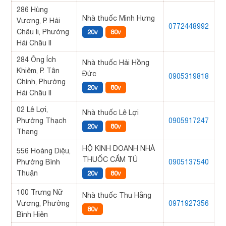
286 Hùng
Nhà thuốc Minh Hưng
Vương, P. Hải
0772448992
Châu Ii, Phường
20v
80v
Hải Châu II
284 Ông Ích
Nhà thuốc Hải Hồng
Khiêm, P. Tân
Đức
0905319818
Chính, Phường
20v
80v
Hải Châu II
02 Lê Lợi,
Nhà thuốc Lê Lợi
Phường Thạch
0905917247
20v
80v
Thang
HỘ KINH DOANH NHÀ
556 Hoàng Diệu,
THUỐC CẨM TÚ
Phường Bình
0905137540
Thuận
20v
80v
100 Trưng Nữ
Nhà thuốc Thu Hằng
Vương, Phường
0971927356
80v
Bình Hiên