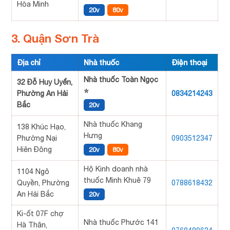
Hòa Minh
20v
80v
3. Quận Sơn Trà
Địa chỉ
Nhà thuốc
Điện thoại
Nhà thuốc Toàn Ngọc
32 Đỗ Huy Uyển,
⭐
Phường An Hải
0834214243
Bắc
20v
Nhà thuốc Khang
138 Khúc Hạo,
Hưng
Phường Nại
0903512347
Hiên Đông
20v
80v
Hộ Kinh doanh nhà
1104 Ngô
thuốc Minh Khuê 79
Quyền, Phường
0788618432
An Hải Bắc
20v
Ki-ốt 07F chợ
Nhà thuốc Phước 141
Hà Thân,