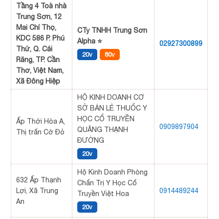
Tầng 4 Toà nhà
Trung Sơn, 12
Mai Chí Thọ,
CTy TNHH Trung Sơn
KDC 586 P. Phú
Alpha ⭐
02927300899
Thứ, Q. Cái
20v
80v
Răng, TP. Cần
Thơ, Việt Nam,
Xã Đông Hiệp
HỘ KINH DOANH CƠ
SỞ BÁN LẺ THUỐC Y
HỌC CỔ TRUYỀN
Ấp Thới Hòa A,
0909897904
QUÃNG THẠNH
Thị trấn Cờ Đỏ
ĐƯỜNG
20v
Hộ Kinh Doanh Phòng
632 Ấp Thạnh
Chẩn Trị Y Học Cổ
Lợi, Xã Trung
0914489244
Truyền Việt Hoa
An
20v