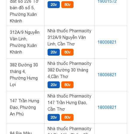
đất số 226 Tờ
19001572
20v
80v
bản đồ số 5,
Phường Xuân
Khánh
Nhà thuốc Pharmacity
312A/9 Nguyễn
312A/9 Nguyễn Văn
Văn Linh,
18006821
Linh, Cần Thơ
Phường Xuân
Khánh
20v
80v
Nhà thuốc Pharmacity
382 Đường 30
382 Đường 30 tháng
tháng 4,
18006821
4,Cần Thơ
Phường Hưng
Lợi
20v
80v
Nhà thuốc Pharmacity
147 Trần Hưng
147 Trần Hưng Đạo,
Đạo, Phường
18006821
Cần Thơ
An Phú
20v
80v
Nhà thuốc Pharmacity
84 Bis Mậu