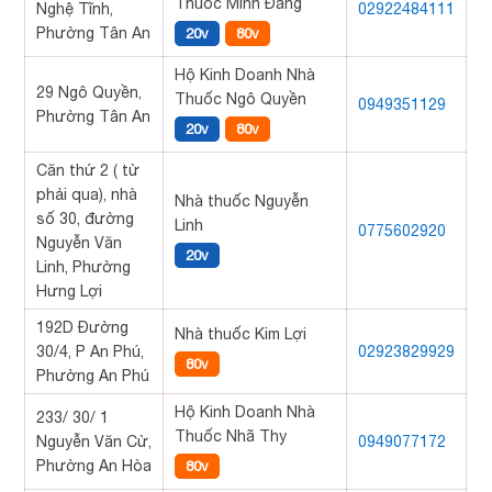
Thuốc Minh Đăng
Nghệ Tĩnh,
02922484111
Phường Tân An
20v
80v
Hộ Kinh Doanh Nhà
29 Ngô Quyền,
Thuốc Ngô Quyền
0949351129
Phường Tân An
20v
80v
Căn thứ 2 ( từ
phải qua), nhà
Nhà thuốc Nguyễn
số 30, đường
Linh
0775602920
Nguyễn Văn
20v
Linh, Phường
Hưng Lợi
192D Đường
Nhà thuốc Kim Lợi
30/4, P An Phú,
02923829929
80v
Phường An Phú
Hộ Kinh Doanh Nhà
233/ 30/ 1
Thuốc Nhã Thy
Nguyễn Văn Cừ,
0949077172
Phường An Hòa
80v