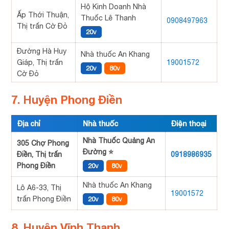
Hộ Kinh Doanh Nhà
Ấp Thới Thuận,
Thuốc Lê Thanh
0908497963
Thị trấn Cờ Đỏ
20v
Đường Hà Huy
Nhà thuốc An Khang
Giáp, Thị trấn
19001572
20v
80v
Cờ Đỏ
7. Huyện Phong Điền
Địa chỉ
Nhà thuốc
Điện thoại
Nhà Thuốc Quảng An
305 Chợ Phong
Đường ⭐
Điền, Thị trấn
0918986935
Phong Điền
20v
80v
Nhà thuốc An Khang
Lô A6-33, Thị
19001572
trấn Phong Điền
20v
80v
8. Huyện Vĩnh Thạnh