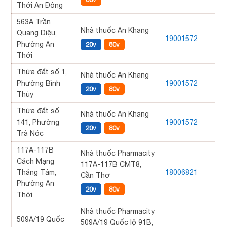
Thới An Đông
563A Trần
Nhà thuốc An Khang
Quang Diệu,
19001572
Phường An
20v
80v
Thới
Thửa đất số 1,
Nhà thuốc An Khang
Phường Bình
19001572
20v
80v
Thủy
Thửa đất số
Nhà thuốc An Khang
141, Phường
19001572
20v
80v
Trà Nóc
117A-117B
Nhà thuốc Pharmacity
Cách Mạng
117A-117B CMT8,
Tháng Tám,
18006821
Cần Thơ
Phường An
20v
80v
Thới
Nhà thuốc Pharmacity
509A/19 Quốc
509A/19 Quốc lộ 91B,