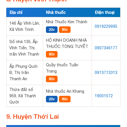
Địa chỉ
Nhà thuốc
Điện thoại
Nhà Thuốc Kim Thành
146 Ấp Vĩnh Lân,
0919229995
Xã Vĩnh Trinh
20v
80v
HỘ KINH DOANH NHÀ
Số nhà 135, Ấp
THUỐC TÒNG TUYẾT
Vĩnh Tiến, Thị
0907346177
trấn Vĩnh Thạnh
80v
Quầy thuốc Tuấn
Ấp Phụng Quới
Trang
B, Thị trấn
0913713313
Thanh An
80v
Thửa đất số
Nhà thuốc An Khang
959, Xã Thạnh
19001572
20v
80v
Qưới
9. Huyện Thới Lai