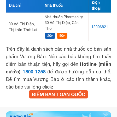
Điện
Địa chỉ
Nhà thuốc
thoại
Nhà thuốc Pharmacity
30 Võ Thị Diệp, Cần
30 Võ Thị Diệp,
18006821
Thơ
Thị trấn Thới Lai
20v
80v
Trên đây là danh sách các nhà thuốc có bán sản
phẩm Vương Bảo. Nếu các bác không tìm thấy
Hotline (miễn
điểm bán thuận tiện, hãy gọi đến
cước)
1800 1258
để được hướng dẫn cụ thể.
Để tìm mua Vương Bảo ở các tỉnh thành khác,
:
các bác vui lòng click
ĐIỂM BÁN TOÀN QUỐC