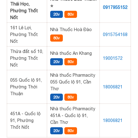
Thái Học,
⭐
0917955152
Phường Thốt
20v
80v
Nốt
161 Lê Lợi,
Nhà Thuốc Hoà Đào
Phường Thốt
0915754168
80v
Nốt
Thửa đất số 10,
Nhà thuốc An Khang
Phường Thốt
19001572
20v
80v
Nốt
Nhà thuốc Pharmacity
055 Quốc lộ 91,
055 Quốc lộ 91, Cần
Phường Thới
18006821
Thơ
Thuận
20v
80v
Nhà thuốc Pharmacity
451A - Quốc lộ
451A - Quốc lộ 91,
91, Phường
18006821
Cần Thơ
Thốt Nốt
20v
80v