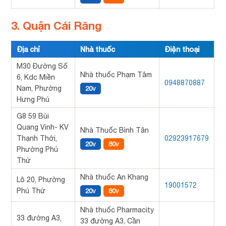
3. Quận Cái Răng
Địa chỉ
Nhà thuốc
Điện thoại
M30 Đường Số
Nhà thuốc Phạm Tâm
6, Kdc Miền
0948870887
Nam, Phường
20v
Hưng Phú
G8 59 Bùi
Quang Vinh- KV
Nhà Thuốc Bình Tân
Thạnh Thới,
02923917679
20v
80v
Phường Phú
Thứ
Nhà thuốc An Khang
Lô 20, Phường
19001572
Phú Thứ
20v
80v
Nhà thuốc Pharmacity
33 đường A3,
33 đường A3, Cần