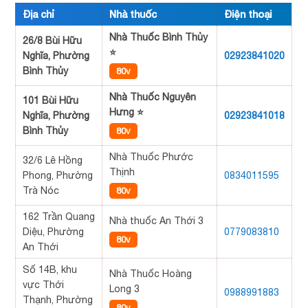
Địa chỉ
Nhà thuốc
Điện thoại
Nhà Thuốc Bình Thủy
26/8 Bùi Hữu
⭐
Nghĩa, Phường
02923841020
Bình Thủy
80v
Nhà Thuốc Nguyên
101 Bùi Hữu
Hưng ⭐
Nghĩa, Phường
02923841018
Bình Thủy
80v
Nhà Thuốc Phước
32/6 Lê Hồng
Thịnh
Phong, Phường
0834011595
Trà Nóc
80v
162 Trần Quang
Nhà thuốc An Thới 3
Diệu, Phường
0779083810
80v
An Thới
Số 14B, khu
Nhà Thuốc Hoàng
vực Thới
Long 3
0988991883
Thạnh, Phường
80v