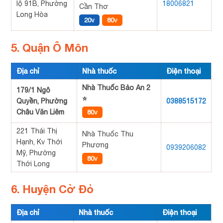
lộ 91B, Phường
18006821
Cần Thơ
Long Hòa
20v
80v
5. Quận Ô Môn
Địa chỉ
Nhà thuốc
Điện thoại
Nhà Thuốc Bảo An 2
179/1 Ngô
⭐
Quyền, Phường
0388515172
Châu Văn Liêm
80v
221 Thái Thị
Nhà Thuốc Thu
Hạnh, Kv Thới
Phương
0939206082
Mỹ, Phường
80v
Thới Long
6. Huyện Cờ Đỏ
Địa chỉ
Nhà thuốc
Điện thoại