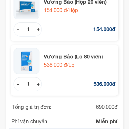
Vương Bảo (Hộp 20 viên)
154.000 đ/Hộp
154.000
đ
-
+
Vương Bảo (Lọ 80 viên)
536.000 đ/Lọ
536.000
đ
-
+
Tổng giá trị đơn:
690.000
đ
Miễn phí
Phí vận chuyển