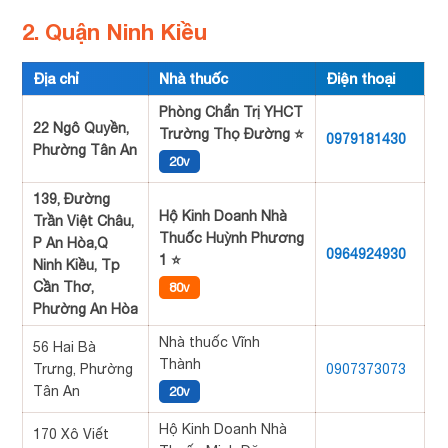
2. Quận Ninh Kiều
Địa chỉ
Nhà thuốc
Điện thoại
Phòng Chẩn Trị YHCT
22 Ngô Quyền,
Trường Thọ Đường ⭐
0979181430
Phường Tân An
20v
139, Đường
Hộ Kinh Doanh Nhà
Trần Việt Châu,
Thuốc Huỳnh Phương
P An Hòa,Q
0964924930
1 ⭐
Ninh Kiều, Tp
Cần Thơ,
80v
Phường An Hòa
Nhà thuốc Vĩnh
56 Hai Bà
Thành
Trưng, Phường
0907373073
Tân An
20v
Hộ Kinh Doanh Nhà
170 Xô Viết