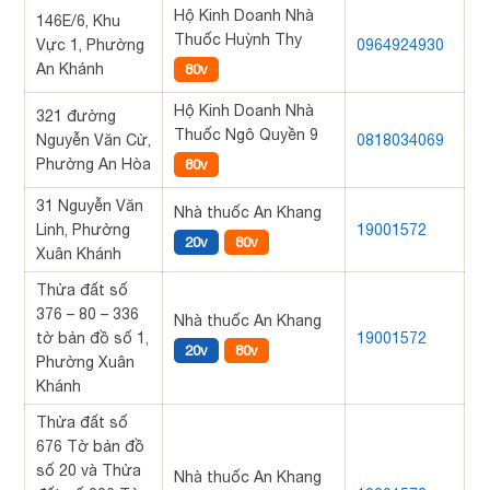
Hộ Kinh Doanh Nhà
146E/6, Khu
Thuốc Huỳnh Thy
Vực 1, Phường
0964924930
An Khánh
80v
Hộ Kinh Doanh Nhà
321 đường
Thuốc Ngô Quyền 9
Nguyễn Văn Cừ,
0818034069
Phường An Hòa
80v
31 Nguyễn Văn
Nhà thuốc An Khang
Linh, Phường
19001572
20v
80v
Xuân Khánh
Thửa đất số
376 – 80 – 336
Nhà thuốc An Khang
tờ bản đồ số 1,
19001572
20v
80v
Phường Xuân
Khánh
Thửa đất số
676 Tờ bản đồ
số 20 và Thửa
Nhà thuốc An Khang