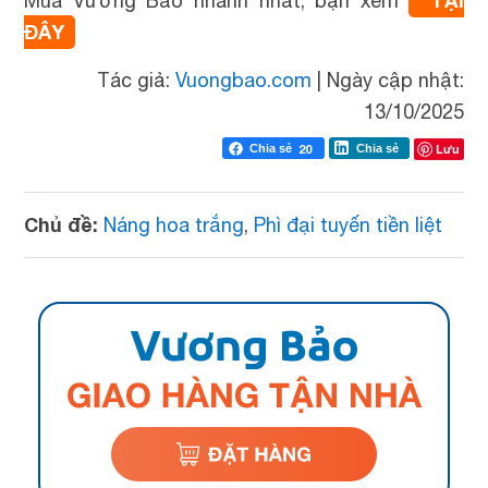
TẠI
Mua Vương Bảo nhanh nhất, bạn xem
ĐÂY
Tác giả:
Vuongbao.com
|
Ngày cập nhật:
13/10/2025
Lưu
Chia sẻ
20
Chia sẻ
Chủ đề:
Náng hoa trắng
,
Phì đại tuyến tiền liệt