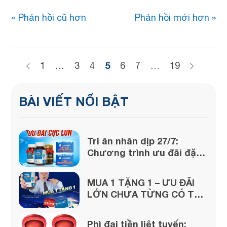
« Phản hồi cũ hơn
Phản hồi mới hơn »
5
1
…
3
4
6
7
…
19
BÀI VIẾT NỔI BẬT
Tri ân nhân dịp 27/7:
Chương trình ưu đãi đặc
biệt lớn từ Vương Bảo!
MUA 1 TẶNG 1 – ƯU ĐÃI
LỚN CHƯA TỪNG CÓ TỪ
VƯƠNG BẢO
Phì đại tiền liệt tuyến: