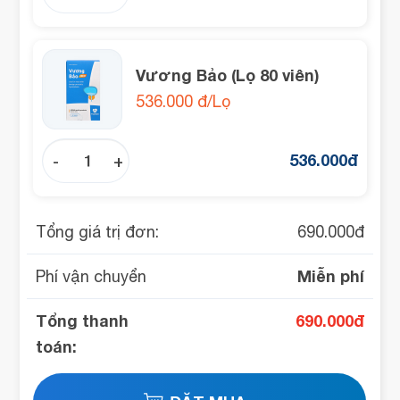
Vương Bảo (Lọ 80 viên)
536.000 đ/Lọ
536.000
đ
-
+
Tổng giá trị đơn:
690.000
đ
Miễn phí
Phí vận chuyển
Tổng thanh
690.000
đ
toán: