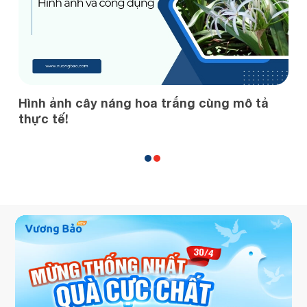
ình ảnh cây náng hoa trắng cùng mô tả
Bị bện
hực tế!